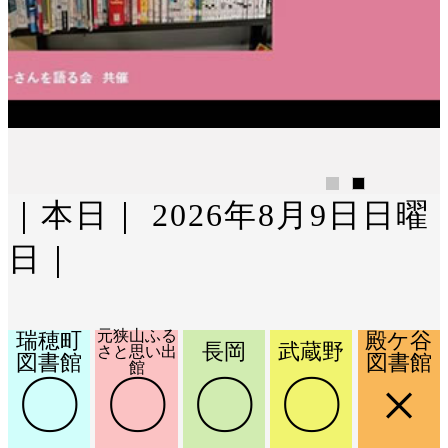
｜本日｜
2026年8月9日日曜
日
｜
元狭山ふる
瑞穂町
殿ケ谷
長岡
武蔵野
さと思い出
図書館
図書館
館
〇
〇
〇
〇
×