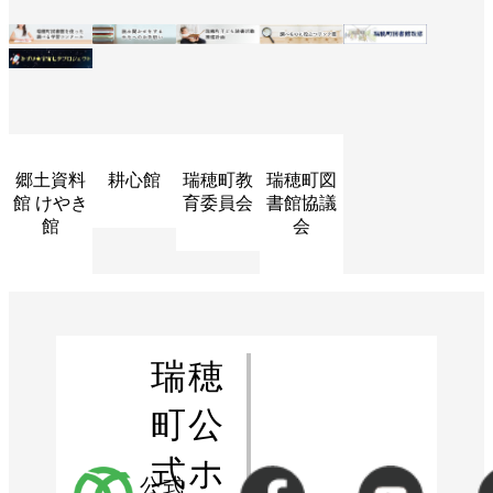
郷土資料
耕心館
瑞穂町教
瑞穂町図
館 けやき
育委員会
書館協議
館
会
瑞穂
町公
式ホ
公式