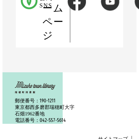
SNS
ーム
ペー
ジ
190-1211
郵便番号：
東京都西多磨郡瑞穂町大字
石畑1962番地
042-557-5614
電話番号：
サイトマップ