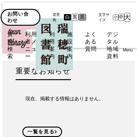
お問い合
背景
文字サ
大
白
黒
黒
中
小
わせ
色
イズ
資
利用
利
施
よく
デジ
料
者メ
用
設
ある
タル
検
ニュ
案
案
質問
地域
Menu
索
ー
内
内
資料
重要なお知らせ
現在、掲載する情報はありません。
一覧を見る