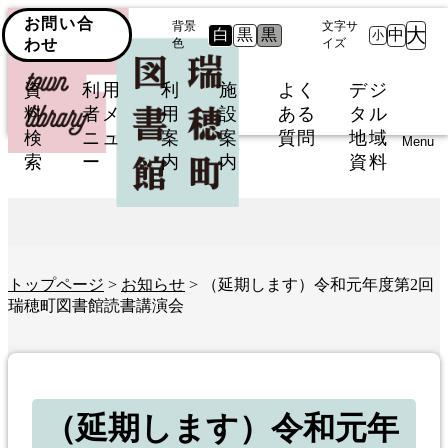
お問い合
背景
文字サ
大
白
黒
黒
中
小
わせ
色
イズ
資
利用
利
施
よく
デジ
料
者メ
用
設
ある
タル
検
ニュ
案
案
質問
地域
Menu
索
ー
内
内
資料
トップページ
>
お知らせ
> （延期します）令和元年度第2回
瑞穂町図書館読書講演会
（延期します）令和元年