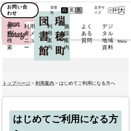
お問い合
背景
文字サ
大
白
黒
黒
中
小
わせ
色
イズ
資
利用
利
施
よく
デジ
料
者メ
用
設
ある
タル
検
ニュ
案
案
質問
地域
Menu
索
ー
内
内
資料
トップページ
>
利用案内
> はじめてご利用になる方へ
はじめてご利用になる方