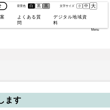
大
せ
白
黒
黒
中
背景色
文字サイズ
小
案
よくある質
デジタル地域資
問
料
Menu
します