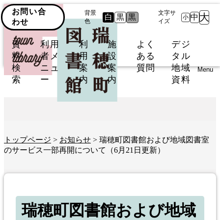
お問い合
背景
文字サ
大
白
黒
黒
中
小
わせ
色
イズ
資
利用
利
施
よく
デジ
料
者メ
用
設
ある
タル
検
ニュ
案
案
質問
地域
Menu
索
ー
内
内
資料
トップページ
>
お知らせ
> 瑞穂町図書館および地域図書室
のサービス一部再開について（6月21日更新）
瑞穂町図書館および地域