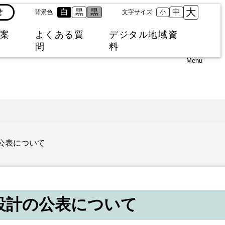
大
せ
白
黒
黒
中
背景色
文字サイズ
小
案
よくある質
デジタル地域資
問
料
Menu
公表について
設計の公表について