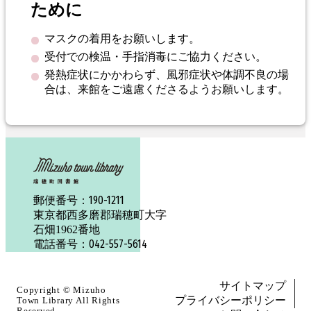
ために
マスクの着用をお願いします。
受付での検温・手指消毒にご協力ください。
発熱症状にかかわらず、風邪症状や体調不良の場
合は、来館をご遠慮くださるようお願いします。
190-1211
郵便番号：
東京都西多磨郡瑞穂町大字
石畑1962番地
042-557-5614
電話番号：
サイトマップ
Copyright ©
Mizuho
プライバシーポリシー
Town Library
All Rights
Reserved.