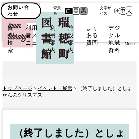
お問い合
背景
文字サ
大
白
黒
黒
中
小
わせ
色
イズ
資
利用
利
施
よく
デジ
料
者メ
用
設
ある
タル
検
ニュ
案
案
質問
地域
Menu
索
ー
内
内
資料
トップページ
>
イベント・展示
> （終了しました）としょ
かんのクリスマス
（終了しました）としょ