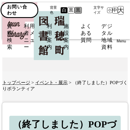
お問い合
背景
文字サ
大
白
黒
黒
中
小
わせ
色
イズ
資
利用
利
施
よく
デジ
料
者メ
用
設
ある
タル
検
ニュ
案
案
質問
地域
Menu
索
ー
内
内
資料
トップページ
>
イベント・展示
> （終了しました）POPづく
りボランティア
（終了しました）POPづ