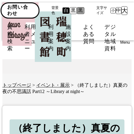
お問い合
背景
文字サ
大
白
黒
黒
中
小
わせ
色
イズ
資
利用
利
施
よく
デジ
料
者メ
用
設
ある
タル
検
ニュ
案
案
質問
地域
Menu
索
ー
内
内
資料
トップページ
>
イベント・展示
> （終了しました）真夏の
夜の不思議話 Part12 ～Library at night～
（終了しました）真夏の