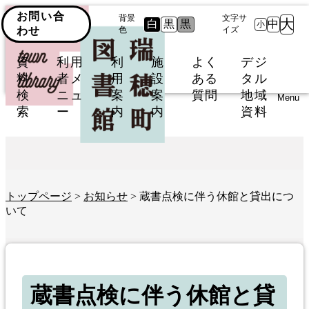
お問い合
背景
文字サ
大
白
黒
黒
中
小
わせ
色
イズ
資
利用
利
施
よく
デジ
料
者メ
用
設
ある
タル
検
ニュ
案
案
質問
地域
Menu
索
ー
内
内
資料
トップページ
>
お知らせ
> 蔵書点検に伴う休館と貸出につ
いて
蔵書点検に伴う休館と貸