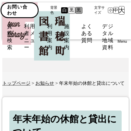
お問い合
背景
文字サ
大
白
黒
黒
中
小
わせ
色
イズ
資
利用
利
施
よく
デジ
料
者メ
用
設
ある
タル
検
ニュ
案
案
質問
地域
Menu
索
ー
内
内
資料
トップページ
>
お知らせ
> 年末年始の休館と貸出について
年末年始の休館と貸出に