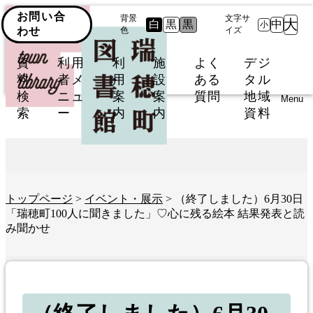
お問い合
背景
文字サ
大
白
黒
黒
中
小
わせ
色
イズ
資
利用
利
施
よく
デジ
料
者メ
用
設
ある
タル
検
ニュ
案
案
質問
地域
Menu
索
ー
内
内
資料
トップページ
>
イベント・展示
> （終了しました）6月30日
「瑞穂町100人に聞きました」♡心に残る絵本 結果発表と読
み聞かせ