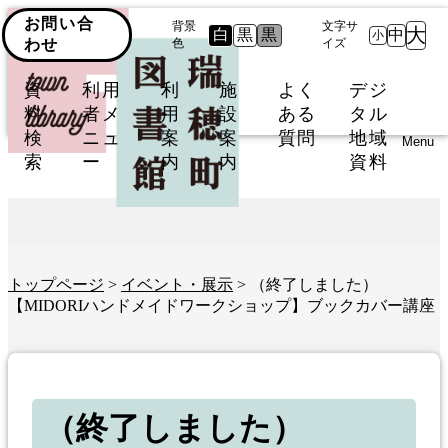
お問い合
背景
文字サ
大
白
黒
黒
中
小
わせ
色
イズ
資
利用
利
施
よく
デジ
料
者メ
用
設
ある
タル
検
ニュ
案
案
質問
地域
Menu
索
ー
内
内
資料
トップページ
>
イベント・展示
> （終了しました）
【MIDORIハンドメイドワークショップ】ブックカバー講座
（終了しました）