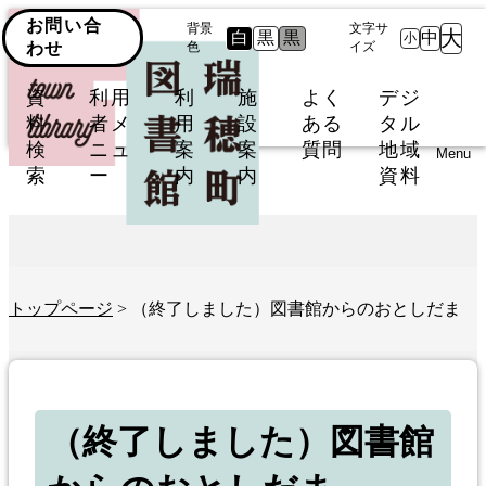
お問い合
背景
文字サ
大
白
黒
黒
中
小
わせ
色
イズ
資
利用
利
施
よく
デジ
料
者メ
用
設
ある
タル
検
ニュ
案
案
質問
地域
Menu
索
ー
内
内
資料
トップページ
> （終了しました）図書館からのおとしだま
（終了しました）図書館