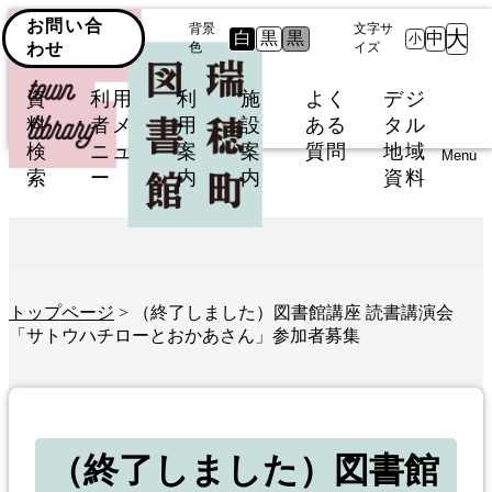
お問い合
背景
文字サ
大
白
黒
黒
中
小
わせ
色
イズ
資
利用
利
施
よく
デジ
料
者メ
用
設
ある
タル
検
ニュ
案
案
質問
地域
Menu
索
ー
内
内
資料
トップページ
> （終了しました）図書館講座 読書講演会
「サトウハチローとおかあさん」参加者募集
（終了しました）図書館