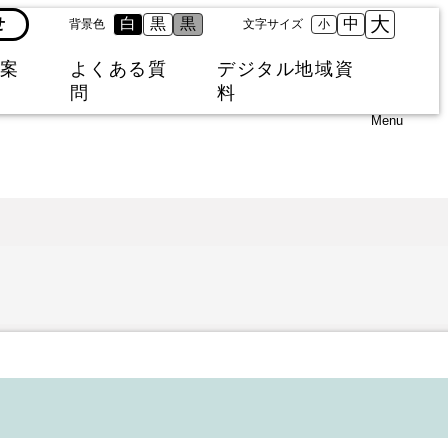
大
せ
白
黒
黒
中
背景色
文字サイズ
小
案
よくある質
デジタル地域資
問
料
Menu