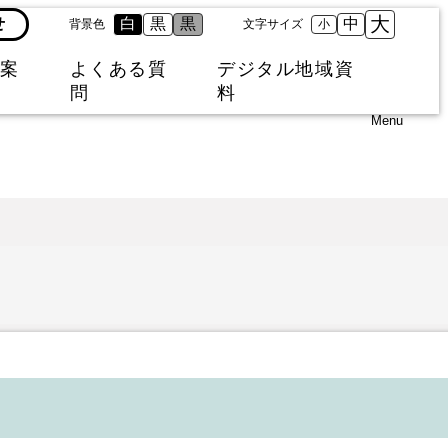
大
せ
白
黒
黒
中
背景色
文字サイズ
小
案
よくある質
デジタル地域資
問
料
Menu