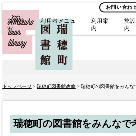
お問い合わ
資料検
利用者メニュ
利用案
施設
索
ー
内
内
トップページ
>
瑞穂町図書館改修
> 瑞穂町の図書館をみんな
瑞穂町の図書館をみんなで