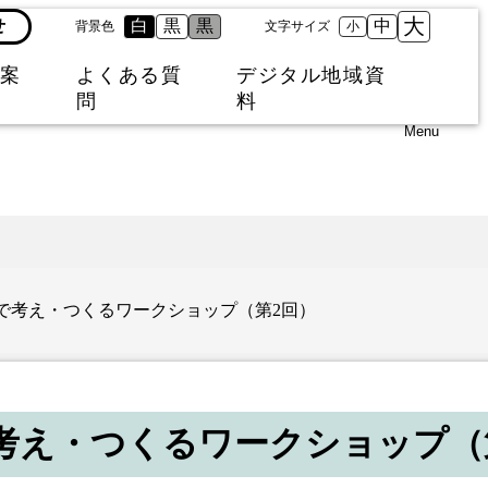
大
せ
白
黒
黒
中
背景色
文字サイズ
小
案
よくある質
デジタル地域資
問
料
Menu
で考え・つくるワークショップ（第2回）
考え・つくるワークショップ（