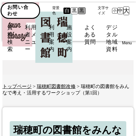
お問い合
背景
文字サ
大
白
黒
黒
中
小
わせ
色
イズ
資
利用
利
施
よく
デジ
料
者メ
用
設
ある
タル
検
ニュ
案
案
質問
地域
Menu
索
ー
内
内
資料
トップページ
>
瑞穂町図書館改修
> 瑞穂町の図書館をみん
なで考え・活用するワークショップ（第1回）
瑞穂町の図書館をみんな